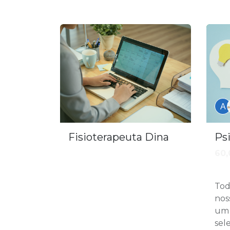
Fisioterapeuta Dina
Ps
60,
Tod
nos
um 
sel