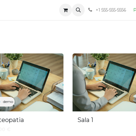
Loja
Blog
Sobre
+1 555-555-5556
P
demo
teopatia
Sala 1
00
€