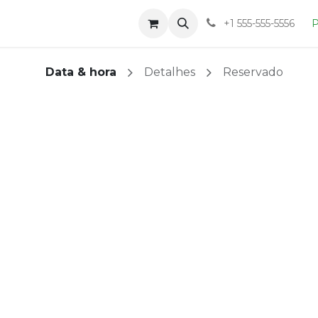
Loja
Blog
Sobre
+1 555-555-5556
P
Data & hora
Detalhes
Reservado