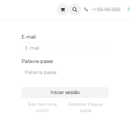
Loja
Blog
Sobre
+1 555-555-5556
P
E-mail
Palavra-passe
Iniciar sessão
Não tem uma
Redefinir Palavra-
conta?
passe