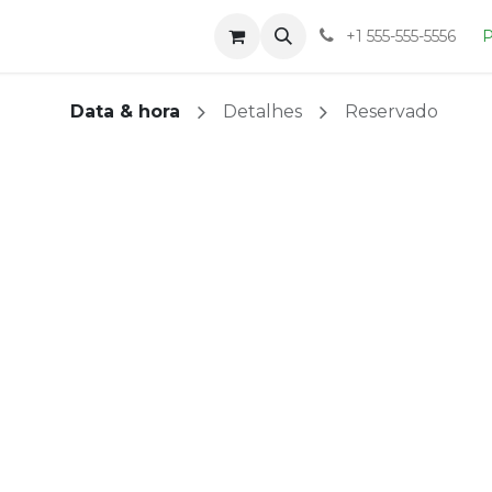
Loja
Blog
Sobre
+1 555-555-5556
P
Data & hora
Detalhes
Reservado