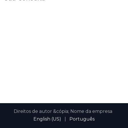
Direitos de autor &cópia; Nome da empresa
English (US)
|
Português