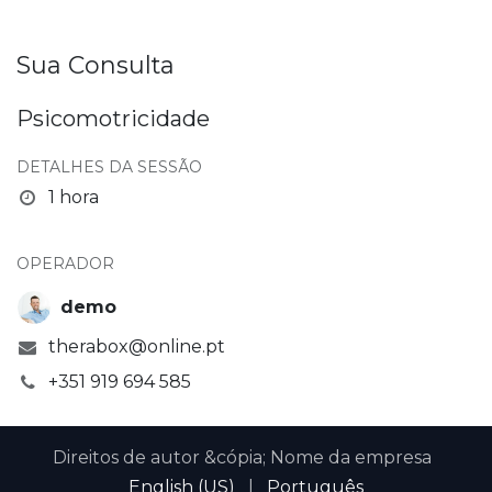
Sua Consulta
Psicomotricidade
DETALHES DA SESSÃO
1 hora
OPERADOR
demo
therabox@online.pt
+351 919 694 585
Direitos de autor &cópia; Nome da empresa
English (US)
|
Português