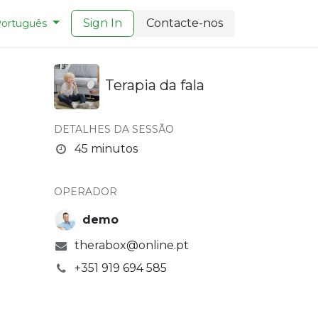
Sign In
Contacte-nos
ortuguês
Terapia da fala
DETALHES DA SESSÃO
45 minutos
OPERADOR
demo
therabox@online.pt
+351 919 694 585