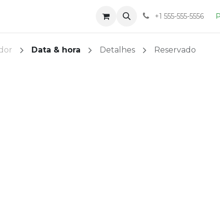
Loja
Blog
Sobre
+1 555-555-5556
P
dor
Data & hora
Detalhes
Reservado